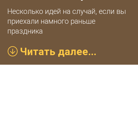
Несколько идей на случай, если вы
приехали намного раньше
праздника
Читать далее...
Почему мы всегда соблюдаем тайминг и не
начинаем квест-спектакль раньше или
позже времени, указанного в
пригласительном? Потому что мы хотим,
чтобы все гости чувствовали себя
комфортно. Для этого наши хозяюшки
тщательно наводят чистоту в Доме Гримм, а
актёры перевоплощаются в персонажей,